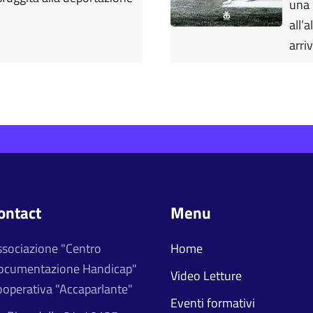
una 
all’
arri
ontact
Menu
ssociazione "Centro
Home
ocumentazione Handicap"
Video Letture
operativa "Accaparlante"
Eventi formativi