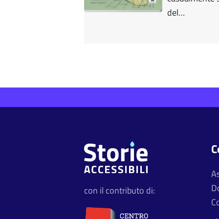
del…
C
A
D
con il contributo di:
Co