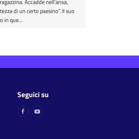
ragazzina. Accadde nell’ansa,
altezza di un certo paesino”. Il suo
vo in que…
Seguici su