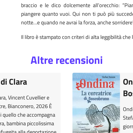
braccio e le dico dolcemente all’orecchio: “Pian
piangere quanto vuoi. Qui non ti può più succeder
notte…e quando ne avrai la forza, anche sorridere”
Il libro è stampato con criteri di alta leggibilità che
Altre recensioni
 di Clara
On
Bo
ara, Vincent Cuvellier e
tre, Bianconero, 2026 È
Ondi
ci quello che accompagna
Stef
lara, bambina piccolissima
gior
fuggita alla deportazione