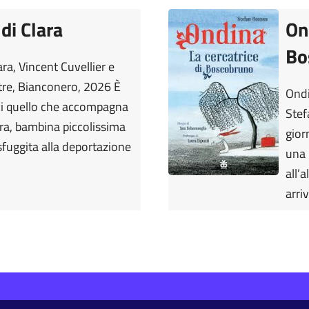
 di Clara
On
Bo
ara, Vincent Cuvellier e
tre, Bianconero, 2026 È
Ondi
ci quello che accompagna
Stef
lara, bambina piccolissima
gior
fuggita alla deportazione
una 
all’
arri