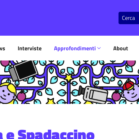
ws
Interviste
Approfondimenti
About
a e Spadaccino