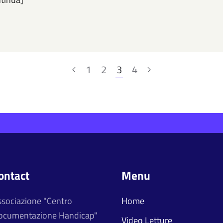
1
2
3
4
ontact
Menu
ssociazione "Centro
Home
ocumentazione Handicap"
Video Letture