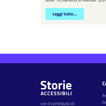
Leggi tutto...
C
A
D
con il contributo di: