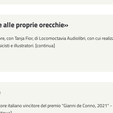
e alle proprie orecchie»
e, con Tanja Fior, di Locomoctavia Audiolibri, con cui realiz
isti e illustratori. [continua]
e
atore italiano vincitore del premio "Gianni de Conno, 2021" -
ntinua]