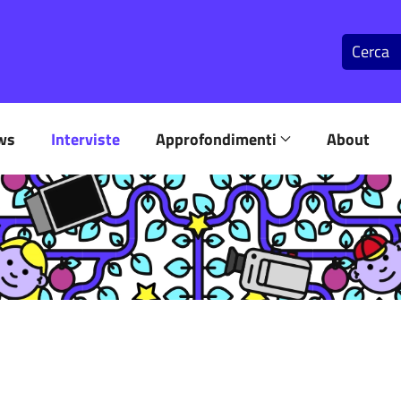
ws
Interviste
Approfondimenti
About