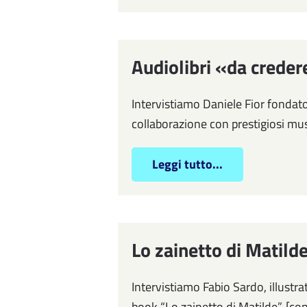
Audiolibri «da creder
Intervistiamo Daniele Fior fondator
collaborazione con prestigiosi music
Leggi tutto...
Lo zainetto di Matild
Intervistiamo Fabio Sardo, illustr
book “Lo zainetto di Matilde”. [co