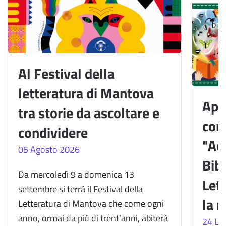
Al Festival della
letteratura di Mantova
Aper
tra storie da ascoltare e
cor
condividere
"Acc
05 Agosto 2026
Bibl
Da mercoledì 9 a domenica 13
Lett
settembre si terrà il Festival della
la 
Letteratura di Mantova che come ogni
anno, ormai da più di trent’anni, abiterà
24 Lu