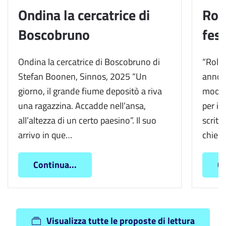
Ondina la cercatrice di
Rol
Boscobruno
fest
Ondina la cercatrice di Boscobruno di
“Rola
Stefan Boonen, Sinnos, 2025 “Un
anno c
giorno, il grande fiume depositò a riva
moooo
una ragazzina. Accadde nell’ansa,
per il
all’altezza di un certo paesino”. Il suo
scritt
arrivo in que…
chied
Continua...
Co
Visualizza tutte le proposte di lettura