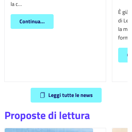
la c…
È già 
di Lett
Continua...
la mer
forma
Co
Leggi tutte le news
Proposte di lettura