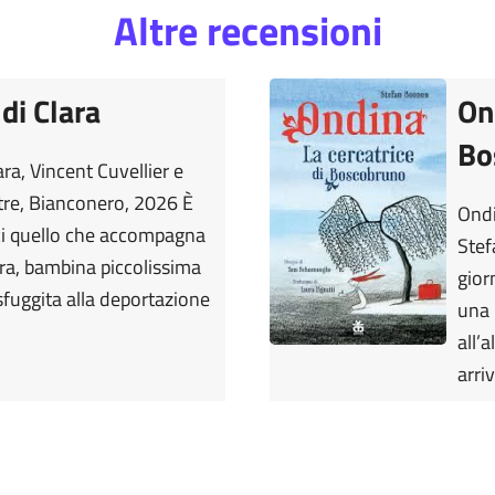
Altre recensioni
 di Clara
On
Bo
ara, Vincent Cuvellier e
tre, Bianconero, 2026 È
Ondi
ci quello che accompagna
Stef
lara, bambina piccolissima
gior
fuggita alla deportazione
una 
all’
arri