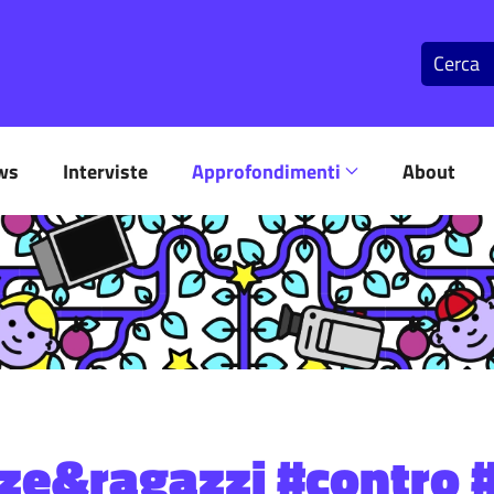
ws
Interviste
Approfondimenti
About
ze&ragazzi #contro #