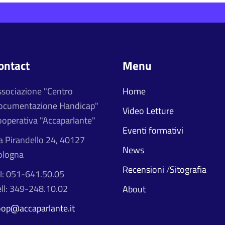
ontact
Menu
ssociazione "Centro
Home
ocumentazione Handicap"
Video Letture
operativa "Accaparlante"
Eventi formativi
a Pirandello 24, 40127
News
ologna
Recensioni
/
Sitografia
l: 051-641.50.05
ll: 349-248.10.02
About
oop@accaparlante.it