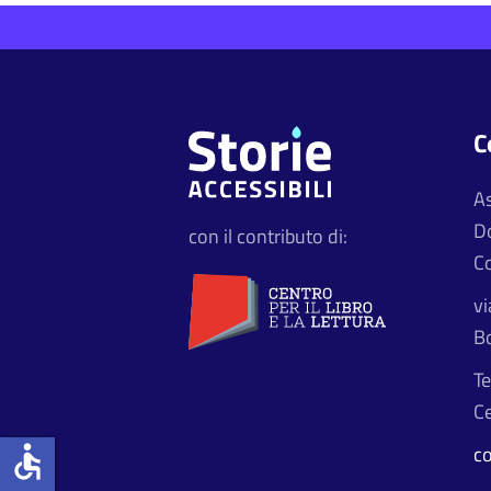
C
A
D
con il contributo di:
Co
vi
B
Te
Ce
accessible
c