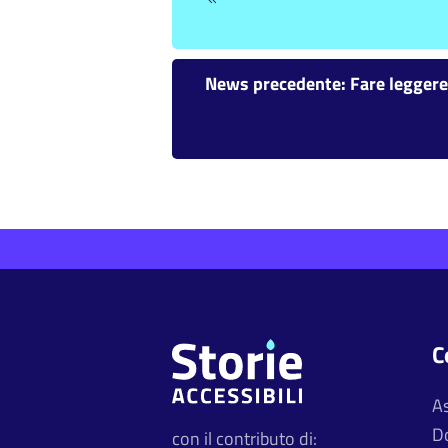
News precedente: Fare leggere t
C
A
D
con il contributo di: