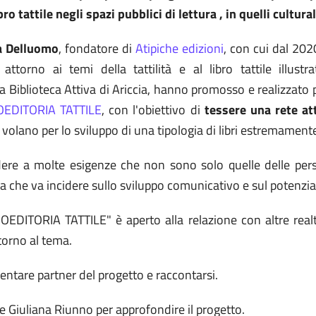
o tattile negli spazi pubblici di lettura , in quelli culturali
a Delluomo
, fondatore di
Atipiche edizioni
, con cui dal 2020
 attorno ai temi della tattilità e al libro tattile illu
a Biblioteca Attiva di Ariccia, hanno promosso e realizzato p
LIOEDITORIA TATTILE
, con l'obiettivo di
tessere una rete att
volano per lo sviluppo di una tipologia di libri estremamente 
ispondere a molte esigenze che non sono solo quelle delle p
ura che va incidere sullo sviluppo comunicativo e sul potenzia
LIOEDITORIA TATTILE" è aperto alla relazione con altre realtà
ntorno al tema.
entare partner del progetto e raccontarsi.
e Giuliana Riunno per approfondire il progetto.