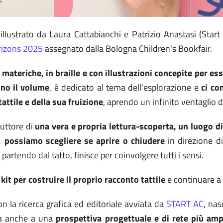
illustrato da Laura Cattabianchi e Patrizio Anastasi (Start E
rizons 2025
assegnato dalla Bologna Children's Bookfair.
materiche, in braille e con illustrazioni concepite per ess
no il volume
, è dedicato al tema dell'esplorazione e
ci co
tattile e della sua fruizione
, aprendo un infinito ventaglio d
duttore di
una vera e propria lettura-scoperta, un luogo d
a, possiamo scegliere se aprire o chiudere
in direzione di 
partendo dal tatto, finisce per coinvolgere tutti i sensi.
t per costruire il proprio racconto tattile
e continuare a 
on la ricerca grafica ed editoriale avviata da
START AC
, nas
ega anche a una
prospettiva progettuale e di rete più amp