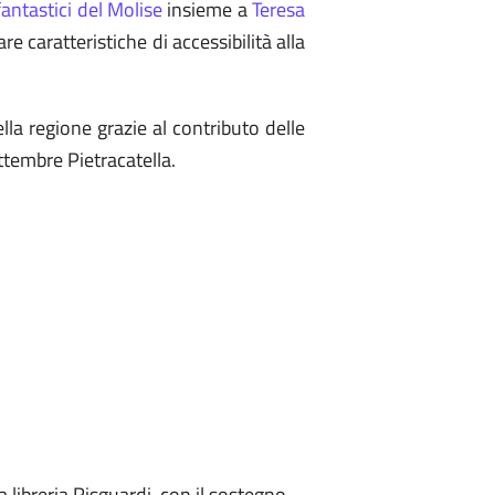
 fantastici del Molise
insieme a
Teresa
re caratteristiche di accessibilità alla
la regione grazie al contributo delle
ettembre Pietracatella.
 libreria Risguardi, con il sostegno