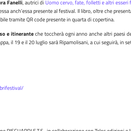
ura Fanelli
, autrici di
Uomo cervo, fate, folletti e altri esseri
essa anch’essa presente al festival. Il libro, oltre che presenta
abile tramite QR code presente in quarta di copertina.
so e itinerante
che toccherà ogni anno anche altri paesi del
pa, il 19 e il 20 luglio sarà Ripamolisani, a cui seguirà, in s
rifestival/
e RISGUARDI E.T.S., in collaborazione con Telos edizioni e la