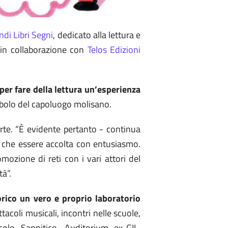
di Libri Segni
, dedicato alla lettura e
 in collaborazione con
Telos Edizioni
r fare della lettura un’esperienza
imbolo del capoluogo molisano.
orte. “È evidente pertanto - continua
va che essere accolta con entusiasmo.
ozione di reti con i vari attori del
tà”.
rico un vero e proprio laboratorio
ettacoli musicali, incontri nelle scuole,
olo Sannitico, Auditorium ex-GIL,