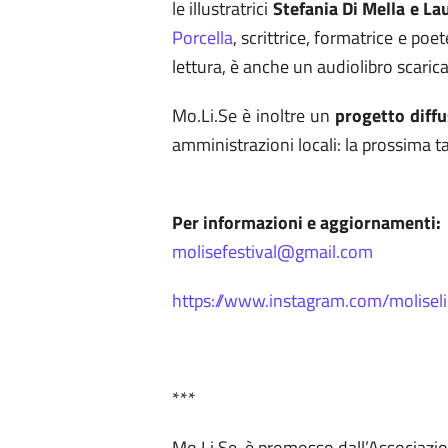
le illustratrici
Stefania Di Mella e La
Porcella
, scrittrice, formatrice e poet
lettura, è anche un audiolibro scaric
Mo.Li.Se è inoltre un
progetto diffu
amministrazioni locali: la prossima tap
Per informazioni e aggiornamenti:
molisefestival@gmail.com
https://www.instagram.com/moliselib
***
Mo.Li.Se. è promosso dall’Associazion