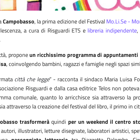
a
Campobasso
, la prima edizione del Festival
Mo.Li.Se - Mon
adolescenza, a cura di Risguardi ETS e
libreria indipendente
,
.
ittà, propone
un ricchissimo programma di appuntamenti pe
isa
, coinvolgendo bambini, ragazzi e famiglie negli spazi s
ermata
città che legge
” - racconta il sindaco Maria Luisa F
’associazione Risguardi e dalla casa editrice Telos non pote
mma comunale, quanto lo arricchisce sia attraverso la prom
sia attraverso la creazione del festival del libro, il primo in cit
pobasso trasformerà
quindi
per un weekend il centro sto
 autori, illustratori, letture disegnate, laboratori artistici, sp
 una
passeggiata letteraria
tra Piazzetta Palombo, Circ