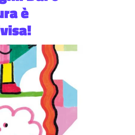
ura è
visa!