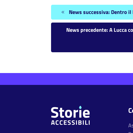
News successiva: Dentro il l
News precedente: A Lucca con
C
A