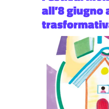
all’8 giugno
trasformativa