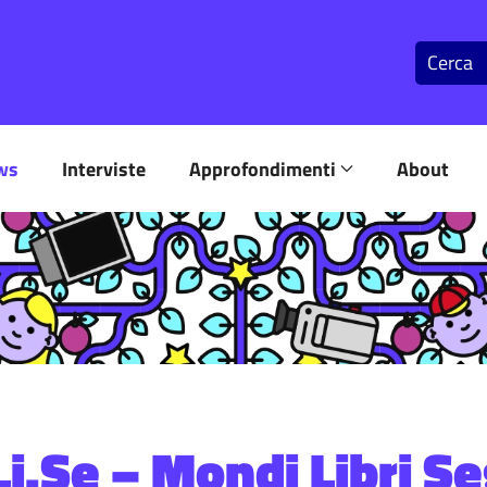
ws
Interviste
Approfondimenti
About
i.Se – Mondi Libri Se